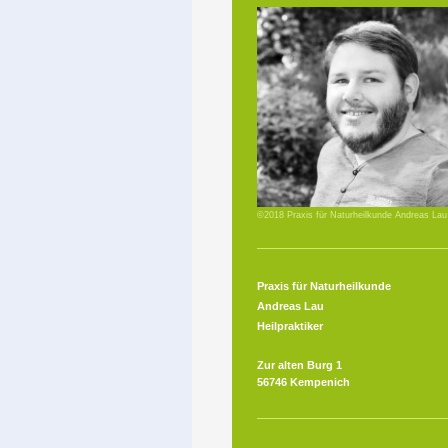
©2018 Praxis für Naturheilkunde Andreas Lau
Praxis für Naturheilkunde
Andreas Lau
Heilpraktiker
Zur alten Burg 1
56746 Kempenich